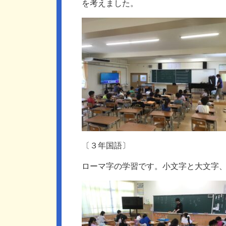
を考えました。
〔３年国語〕
ローマ字の学習です。小文字と大文字