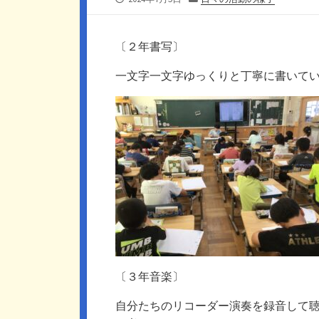
開
テ
日
ゴ
リ
〔２年書写〕
ー
一文字一文字ゆっくりと丁寧に書いて
〔３年音楽〕
自分たちのリコーダー演奏を録音して