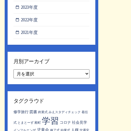
2023年度
2022年度
2021年度
月別アーカイブ
月
別
ア
ー
カ
タグクラウド
イ
ブ
修学旅行
図書
終業式
みえスタディチェック
着任
学習
コロナ
社会見学
式
とまとーず
殿町
児童会
人権
インフルエンザ
修了式
始業式
交通安