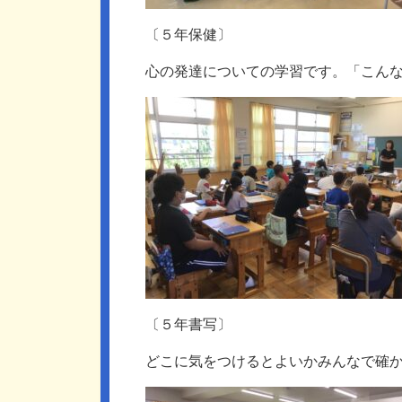
〔５年保健〕
心の発達についての学習です。「こん
〔５年書写〕
どこに気をつけるとよいかみんなで確