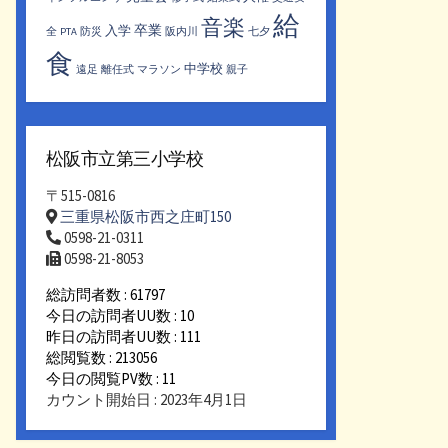
給
音楽
卒業
入学
全
PTA
防災
阪内川
七夕
食
中学校
遠足
離任式
マラソン
親子
松阪市立第三小学校
〒515-0816
三重県松阪市西之庄町150
0598-21-0311
0598-21-8053
総訪問者数 : 61797
今日の訪問者UU数 : 10
昨日の訪問者UU数 : 111
総閲覧数 : 213056
今日の閲覧PV数 : 11
カウント開始日 : 2023年4月1日