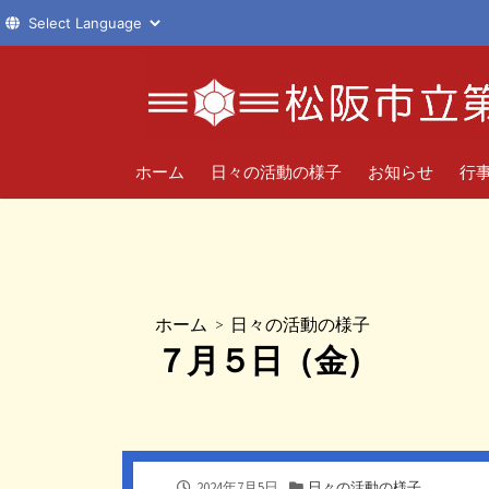
コ
ン
テ
ン
ツ
ホーム
日々の活動の様子
お知らせ
行
へ
ス
キ
ッ
プ
ホーム
>
日々の活動の様子
７月５日（金）
公
カ
2024年7月5日
日々の活動の様子