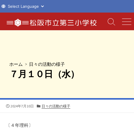
コ
ン
検
メ
索
ニ
テ
切
ュ
ン
り
ー
ツ
替
え
へ
ス
ホーム
>
日々の活動の様子
キ
７月１０日（水）
ッ
プ
公
カ
2024年7月10日
日々の活動の様子
開
テ
日
ゴ
リ
〔４年理科〕
ー