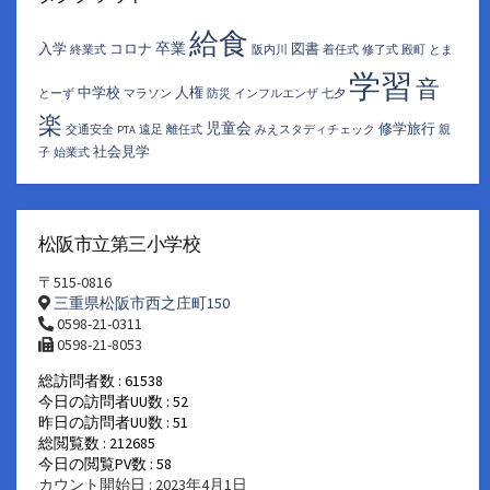
ブ
給食
卒業
入学
コロナ
図書
終業式
阪内川
着任式
修了式
殿町
とま
学習
音
中学校
人権
とーず
マラソン
防災
インフルエンザ
七夕
楽
児童会
修学旅行
交通安全
PTA
遠足
離任式
みえスタディチェック
親
社会見学
子
始業式
松阪市立第三小学校
〒515-0816
三重県松阪市西之庄町150
0598-21-0311
0598-21-8053
総訪問者数 : 61538
今日の訪問者UU数 : 52
昨日の訪問者UU数 : 51
総閲覧数 : 212685
今日の閲覧PV数 : 58
カウント開始日 : 2023年4月1日