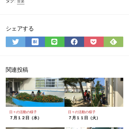
タグ:
音楽
シェアする
は
Fee
Twitter
LINE
Facebook
Pocket
て
で
で
で
で
に
な
購
シ
シ
シ
保
ブ
読
ェ
ェ
ェ
存
ッ
ア
ア
ア
関連投稿
ク
マ
ー
ク
に
保
日々の活動の様子
日々の活動の様子
存
７月１２日（水）
７月１１日（火）